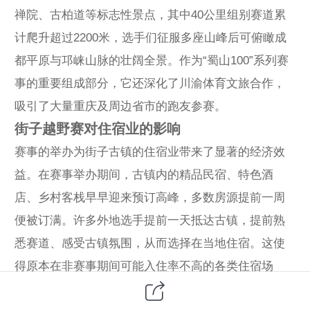
禅院、古柏道等标志性景点，其中40公里组别赛道累
计爬升超过2200米，选手们征服多座山峰后可俯瞰成
都平原与邛崃山脉的壮阔全景。作为“蜀山100”系列赛
事的重要组成部分，它还深化了川渝体育文旅合作，
吸引了大量重庆及周边省市的跑友参赛。
街子越野赛对住宿业的影响
赛事的举办为街子古镇的住宿业带来了显著的经济效
益。在赛事举办期间，古镇内的精品民宿、特色酒
店、乡村客栈早早迎来预订高峰，多数房源提前一周
便被订满。许多外地选手提前一天抵达古镇，提前熟
悉赛道、感受古镇氛围，从而选择在当地住宿。这使
得原本在非赛事期间可能入住率不高的各类住宿场
所，在赛事期间实现了满房的良好经营状态，有效提